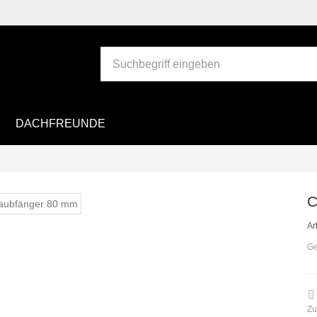
DACHFREUNDE
C
Art
Ge
Zu