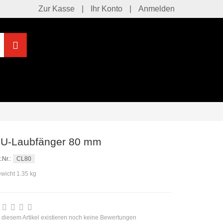
Zur Kasse
Ihr Konto
Anmelden
Suchen
U-Laubfänger 80 mm
CL80
.Nr.:
wicht 1.35 kg
 diesem Artikel existieren noch keine Bewertungen