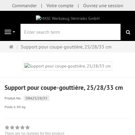
Commander
Votre compte
Ouvrez une session
Re
Navigation
Page
Support pour coupe-gouttière, 25/28/33 cm
d'accueil
Support pour coupe-gouttière, 25/28/33 cm
Produit.No.:
DRA25/28/33
Poids 6.90 kg
There are no reviews for this product